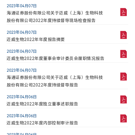
成交股票数
成交金额(万)
2023年04月07日
141101.7
41688.1035
2026年08月01日
海通证券股份有限公司关于迈威（上海）生物科技
迈威生物自愿披露关于9MW5211注射液临床试验申
股份有限公司2022年度持续督导现场检查报告
2026-08-08 02:01:15
请获得国家药品监督管理局批准的公告
2023年04月07日
2026年07月16日
迈威生物2022年年度报告摘要
迈威生物自愿披露关于9MW5211注射液临床试验申
请获得国家药品监督管理局批准的公告
2023年04月07日
迈威生物2022年度董事会审计委员会履职情况报告
2026年07月08日
迈威生物自愿披露关于9MW5211注射液临床试验申
2023年04月07日
请获得国家药品监督管理局批准的公告
海通证券股份有限公司关于迈威（上海）生物科技
股份有限公司2022年度持续督导报告
2026年06月26日
国泰海通证券股份有限公司关于迈威（上海）生物
2023年04月06日
科技股份有限公司首次公开发行部分限售股上市流
迈威生物2022年度独立董事述职报告
通的核查意见
2026年06月26日
2023年04月06日
迈威生物首次公开发行部分限售股上市流通公告
迈威生物2022年度内部控制审计报告
2026年06月25日
2023年04月06日