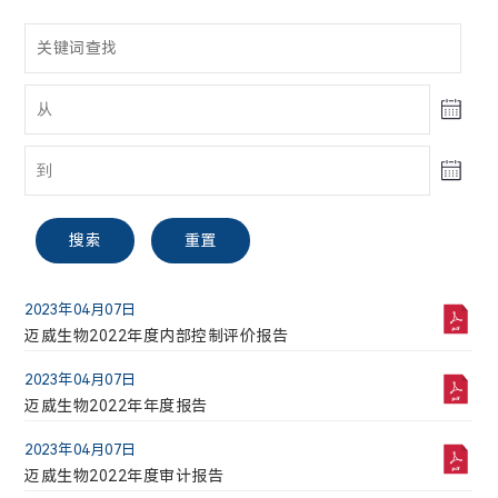
股票信息
公告与通函
投资者关系联络
A股
搜索
重置
电话:
021-58332260
2023年04月07日
迈威生物【688062】
迈威生物2022年度内部控制评价报告
邮箱:
2023年04月07日
30.51
2.16(7.62%)
ir@mabwell.com
迈威生物2022年年度报告
最高
最低
2023年04月07日
搜索
重置
公司地址:
30.64
28.10
迈威生物2022年度审计报告
上海市浦东新区李冰路576号创想园3号楼