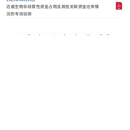
迈威生物自愿披露关于9MW5211注射液临床试验申
迈威生物非经营性资金占用及其他关联资金往来情
请获得国家药品监督管理局批准的公告
况的专项说明
2026年06月24日
迈威生物自愿披露关于注射用6MW5311临床试验申
上一页
1...
6
7
9
10
下一页
请获得国家药品监督管理局批准的公告
2026年06月23日
迈威生物关于召开2025年度暨2026年第一季度业绩
说明会的公告
2026年06月19日
北京植德（上海）律师事务所关于迈威（上海）生
物科技股份有限公司2026年第三次临时股东会的法
律意见书
2026年06月19日
官方微信
迈威生物2026年第三次临时股东会决议公告
版权所有 ©2022 迈威（上海）生物科技股份有限公司 |
2026年06月19日
沪 ICP 备 17041957 号 |
沪公网安备:31011502008788
迈威生物关于完成董事会换届选举及聘任高级管理