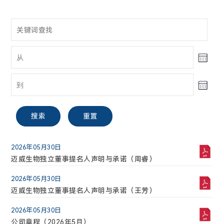
股票信息
财务报告
投资者关系联络
A股
搜索
重置
电话:
021-58332260
2026年05月30日
迈威生物【688062】
迈威生物独立董事提名人声明与承诺（周睿）
邮箱:
2026年05月30日
30.51
2.16(7.62%)
ir@mabwell.com
迈威生物独立董事提名人声明与承诺（王芳）
最高
最低
2026年05月30日
搜索
重置
公司地址:
30.64
28.10
公司章程（2026年5月）