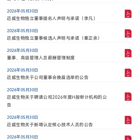
上海市浦东新区李冰路576号创想园3号楼
成交股票数
成交金额(万)
2026年05月30日
141101.7
41688.1035
2025年04月29日
迈威生物独立董事提名人声明与承诺（李凡）
迈威生物2025年第一季度报告
2026-08-08 21:48:52
2026年05月30日
2025年03月31日
迈威生物独立董事候选人声明与承诺（秦正余）
迈威生物董事会关于独立董事独立性自查情况的专
项报告
2026年05月30日
董事、高级管理人员薪酬管理制度
2025年03月31日
迈威生物2024年度审计报告
2026年05月30日
迈威生物关于公司董事会换届选举的公告
2025年03月31日
迈威生物2024年度独立董事述职报告（赵倩）
2026年05月30日
迈威生物关于聘请公司2026年度H股审计机构的公
2025年03月31日
告
迈威生物2024年度环境、社会及公司治理报告
2026年05月30日
2025年03月31日
迈威生物关于新增认定核心技术人员的公告
迈威生物2024年度内部控制审计报告
2026年05月30日