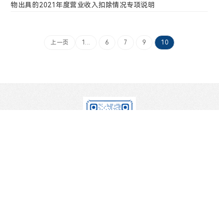
物出具的2021年度营业收入扣除情况专项说明
迈威生物自愿披露关于迈卫健®注射液增加适应症补
充申请获得批准的公告
2026年05月09日
上一页
1...
6
7
9
10
迈威生物自愿披露关于9MW5211注射液临床试验申
请获得FDA许可的公告
2026年05月07日
迈威生物关于召开2026年第二次临时股东会的通知
2026年05月07日
迈威生物关于申请注册发行定向债务融资工具的公
告
官方微信
2026年05月07日
迈威生物2026年第二次临时股东会会议资料
版权所有 ©2022 迈威（上海）生物科技股份有限公司 |
2026年04月29日
沪 ICP 备 17041957 号 |
沪公网安备:31011502008788
北京植德（上海）律师事务所关于迈威（上海）生
法律条款
|
隐私条款
|
技术支持：予尚网络
物科技股份有限公司2025年年度股东会的法律意见