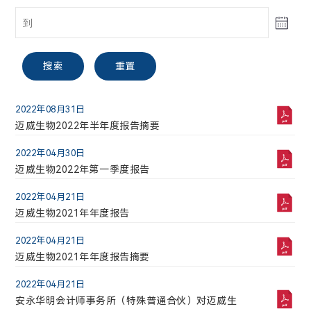
股票信息
公告与通函
投资者关系联络
A股
搜索
重置
电话:
021-58332260
2022年08月31日
迈威生物【688062】
迈威生物2022年半年度报告摘要
邮箱:
2022年04月30日
30.51
2.16(7.62%)
ir@mabwell.com
迈威生物2022年第一季度报告
最高
最低
2022年04月21日
搜索
重置
公司地址:
30.64
28.10
迈威生物2021年年度报告
上海市浦东新区李冰路576号创想园3号楼
成交股票数
成交金额(万)
2022年04月21日
141101.7
41688.1035
2026年05月22日
迈威生物2021年年度报告摘要
迈威生物自愿披露关于9MW2821在2026年美国临
2026-08-08 00:49:56
床肿瘤学会（ASCO）以口头报告和壁报形式报告最
2022年04月21日
新临床数据的公告
安永华明会计师事务所（特殊普通合伙）对迈威生
2026年05月21日