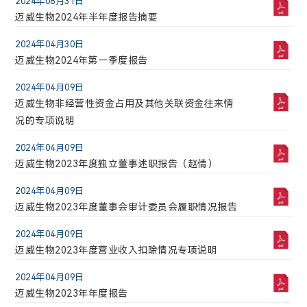
2024年08月31日
141101.7
41688.1035
2026年05月22日
迈威生物2024年半年度报告摘要
迈威生物自愿披露关于9MW2821在2026年美国临
2026-08-09 10:29:03
床肿瘤学会（ASCO）以口头报告和壁报形式报告最
2024年04月30日
新临床数据的公告
迈威生物2024年第一季度报告
2026年05月21日
迈威生物自愿披露关于迈卫健®注射液增加适应症补
2024年04月09日
充申请获得批准的公告
迈威生物非经营性资金占用及其他关联资金往来情
况的专项说明
2026年05月09日
迈威生物自愿披露关于9MW5211注射液临床试验申
2024年04月09日
请获得FDA许可的公告
迈威生物2023年度独立董事述职报告（赵倩）
2026年05月07日
2024年04月09日
迈威生物关于召开2026年第二次临时股东会的通知
迈威生物2023年度董事会审计委员会履职情况报告
2026年05月07日
2024年04月09日
迈威生物关于申请注册发行定向债务融资工具的公
迈威生物2023年度营业收入扣除情况专项说明
告
2024年04月09日
2026年05月07日
迈威生物2023年年度报告