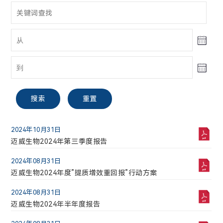
股票信息
公告与通函
投资者关系联络
A股
搜索
重置
电话:
021-58332260
2024年10月31日
迈威生物【688062】
迈威生物2024年第三季度报告
邮箱:
2024年08月31日
30.51
2.16(7.62%)
ir@mabwell.com
迈威生物2024年度”提质增效重回报”行动方案
最高
最低
2024年08月31日
搜索
重置
公司地址:
30.64
28.10
迈威生物2024年半年度报告
上海市浦东新区李冰路576号创想园3号楼
成交股票数
成交金额(万)