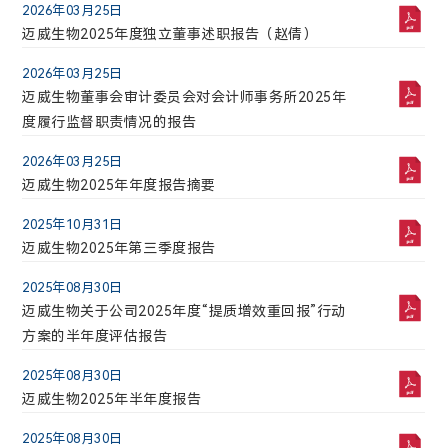
2026年03月25日
141101.7
41688.1035
2026年08月01日
迈威生物2025年度独立董事述职报告（赵倩）
迈威生物自愿披露关于9MW5211注射液临床试验申
2026-08-08 15:19:05
请获得国家药品监督管理局批准的公告
2026年03月25日
迈威生物董事会审计委员会对会计师事务所2025年
2026年07月16日
度履行监督职责情况的报告
迈威生物自愿披露关于9MW5211注射液临床试验申
请获得国家药品监督管理局批准的公告
2026年03月25日
迈威生物2025年年度报告摘要
2026年07月08日
迈威生物自愿披露关于9MW5211注射液临床试验申
2025年10月31日
请获得国家药品监督管理局批准的公告
迈威生物2025年第三季度报告
2026年06月26日
2025年08月30日
国泰海通证券股份有限公司关于迈威（上海）生物
迈威生物关于公司2025年度“提质增效重回报”行动
科技股份有限公司首次公开发行部分限售股上市流
方案的半年度评估报告
通的核查意见
2026年06月26日
2025年08月30日
迈威生物首次公开发行部分限售股上市流通公告
迈威生物2025年半年度报告
2026年06月25日
2025年08月30日