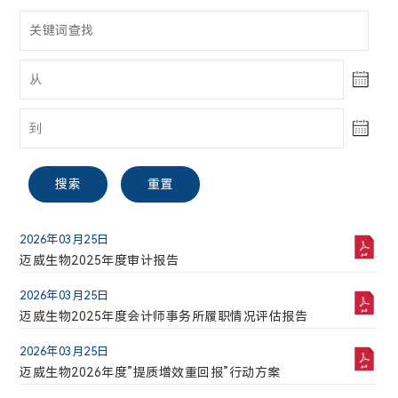
股票信息
公告与通函
投资者关系联络
A股
搜索
重置
电话:
021-58332260
2026年03月25日
迈威生物【688062】
迈威生物2025年度审计报告
邮箱:
2026年03月25日
30.51
2.16(7.62%)
ir@mabwell.com
迈威生物2025年度会计师事务所履职情况评估报告
最高
最低
2026年03月25日
搜索
重置
公司地址:
30.64
28.10
迈威生物2026年度”提质增效重回报”行动方案
上海市浦东新区李冰路576号创想园3号楼
成交股票数
成交金额(万)