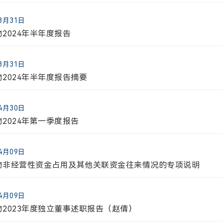
电话:
08月31日
021-58332260
威生物【688062】
08月01日
2024年半年度报告
物自愿披露关于9MW5211注射液临床试验申请获得国家药品
.51
2.16(7.62%)
08月31日
07月16日
2024年半年度报告摘要
公司地址:
物自愿披露关于9MW5211注射液临床试验申请获得国家药品
高
最低
成交股票数
成交金额(万
上海市浦东新区李冰路576号创想园3号楼
.64
28.10
141101.7
41688.1
04月30日
07月08日
2024年第一季度报告
物自愿披露关于9MW5211注射液临床试验申请获得国家药品
6-08-08 02:23:15
04月09日
06月26日
物非经营性资金占用及其他关联资金往来情况的专项说明
通证券股份有限公司关于迈威（上海）生物科技股份有限公司
见
04月09日
物2023年度独立董事述职报告（赵倩）
06月26日