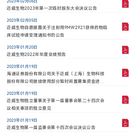
2023年02月06日
迈威生物2023年第一次临时股东大会决议公告
最高
最低
搜索
重置
公司地址:
30.64
28.10
2023年02月05日
上海市浦东新区李冰路576号创想园3号楼
迈威生物自愿披露关于注射用9MW2921获得药物临
成交股票数
成交金额(万)
141101.7
41688.1035
床试验申请受理通知书的公告
2026年04月29日
迈威生物2026年第一季度报告
2023年01月20日
2026-08-08 12:00:04
迈威生物2022年年度业绩预告
2026年03月25日
迈威生物2025年度营业收入扣除情况专项说明
2023年01月19日
海通证券股份有限公司关于迈威（上海）生物科技
2026年03月25日
迈威生物董事会关于独立董事独立性自查情况的专
股份有限公司继续使用部分暂时闲置募集资金进行
项报告
现金管理的核查意见
2023年01月19日
迈威生物独立董事关于第一届董事会第二十四次会
2026年03月25日
迈威生物2025年度内部控制评价报告
议相关事项的独立意见
2026年03月25日
2023年01月19日
迈威生物2025年年度报告
迈威生物第一届监事会第十四次会议决议公告