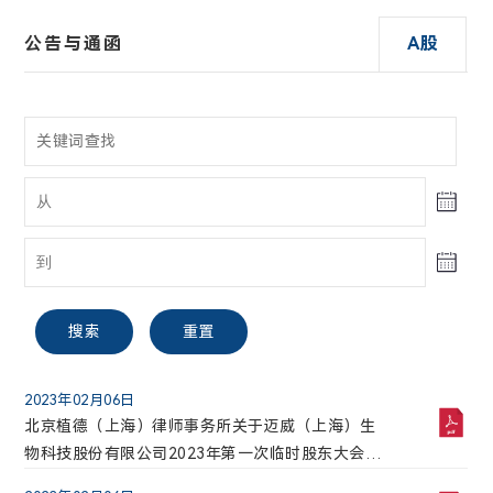
公告与通函
A股
股票信息
财务报告
投资者关系联络
A股
搜索
重置
电话:
021-58332260
2023年02月06日
迈威生物【688062】
北京植德（上海）律师事务所关于迈威（上海）生
物科技股份有限公司2023年第一次临时股东大会的
邮箱:
30.51
2.16(7.62%)
法律意见书
ir@mabwell.com