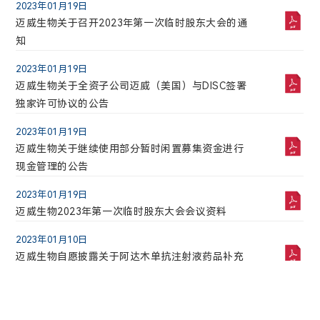
2026年03月25日
2023年01月19日
迈威生物2025年度独立董事述职报告（秦正余）
迈威生物关于召开2023年第一次临时股东大会的通
知
2026年03月25日
迈威生物2025年度内部控制审计报告
2023年01月19日
迈威生物关于全资子公司迈威（美国）与DISC签署
2026年03月25日
独家许可协议的公告
迈威生物2025年度独立董事述职报告（许青）
2023年01月19日
2026年03月25日
迈威生物关于继续使用部分暂时闲置募集资金进行
迈威生物2025年度董事会审计委员会履职情况报告
现金管理的公告
2026年03月25日
2023年01月19日
安永华明会计师事务所（特殊普通合伙）关于迈威
迈威生物2023年第一次临时股东大会会议资料
（上海）生物科技股份有限公司非经营性资金占用
及其他关联资金往来情况汇总表的专项审计报告
2023年01月10日
迈威生物自愿披露关于阿达木单抗注射液药品补充
申请获得批准的公告
1
2
3
4
...10
下一页