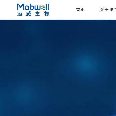
首页
关于我