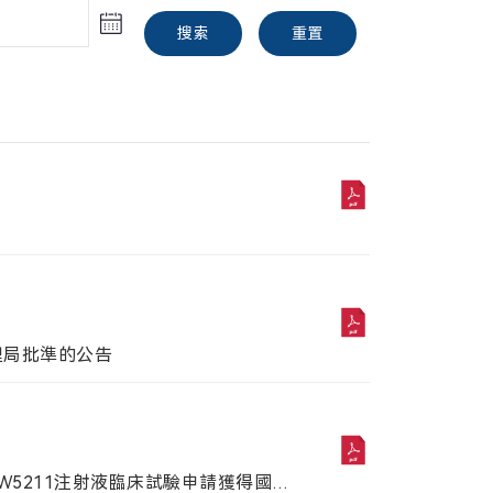
搜索
重置
H股
搜索
重置
郵箱:
ir@mabwell.com
理局批準的公告
W5211注射液臨床試驗申請獲得國家