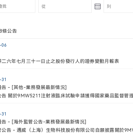
8條公告
信息
報告
治理
者關系聯絡
-06
零二六年七月三十一日止之股份發行人的證券變動月報表
名人選參選董事的程序
電話:
-31
021-58332260
司通訊之新安排
告 - [其他-業務發展最新情況]
 年度環境、社會及管治報告
公告 關於9MW5211注射液臨床試驗申請獲得國家藥品監督管
-31
告 - [海外監管公告-業務發展最新情況]
公司地址:
公告 - 邁威（上海）生物科技股份有限公司自願披露關於9M
上海市浦東新區李冰路576号創想園3号樓