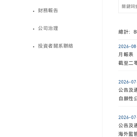
财務報告
公司治理
總計：8
股票
财務
公司
投資
投資者關系聯絡
2026-08
月報表
截至二
股東提
2026-07
發佈公
公告及通
2025
自願性
2026-07
公告及通
海外監管