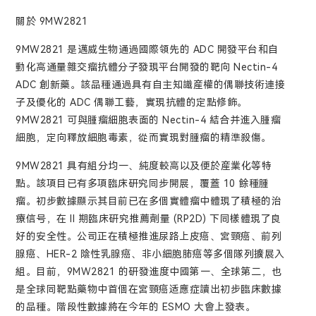
關於 9MW2821
9MW2821 是邁威生物通過國際領先的 ADC 開發平台和自
動化高通量雜交瘤抗體分子發現平台開發的靶向 Nectin-4
ADC 創新藥。該品種通過具有自主知識産權的偶聯技術連接
子及優化的 ADC 偶聯工藝，實現抗體的定點修飾。
9MW2821 可與腫瘤細胞表面的 Nectin-4 結合并進入腫瘤
細胞，定向釋放細胞毒素，從而實現對腫瘤的精準殺傷。
9MW2821 具有組分均一、純度較高以及便於産業化等特
點。該項目已有多項臨床研究同步開展，覆蓋 10 餘種腫
瘤。初步數據顯示其目前已在多個實體瘤中體現了積極的治
療信号，在 II 期臨床研究推薦劑量 (RP2D) 下同樣體現了良
好的安全性。公司正在積極推進尿路上皮癌、宮頸癌、前列
腺癌、HER-2 陰性乳腺癌、非小細胞肺癌等多個隊列擴展入
組。目前，9MW2821 的研發進度中國第一、全球第二，也
是全球同靶點藥物中首個在宮頸癌适應症讀出初步臨床數據
的品種。階段性數據將在今年的 ESMO 大會上發表。