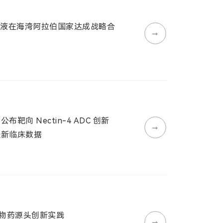
射溶液在海湾阿拉伯国家达成战略合
➞
布靶向 Nectin-4 ADC 创新
➞
最新临床数据
生物药源头创新实践
➞