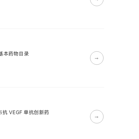
家基本药物目录
➞
布抗 VEGF 单抗创新药
➞