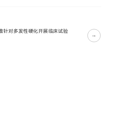
A 批准针对多发性硬化开展临床试验
➞
新药 6MW5311 获 NMPA 批准开
➞