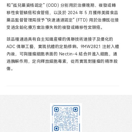
和“孤兒藥資格認定” (ODD) 分别用於治療晚期、複發或轉
移性食管鱗癌和食管癌，以及於 2024 年 5 月獲得美國食品
藥品監督管理局授予“快速通道認定” (FTD) 用於治療既往接
受過含鉑化療方案治療失敗的複發或轉移性宮頸癌。
該品種通過具有自主知識産權的偶聯技術連接子及優化的
ADC 偶聯工藝，實現抗體的定點修飾。9MW2821 注射入體
內後，可與腫瘤細胞表面的 Nectin-4 結合并進入細胞，通
過酶解作用，定向釋放細胞毒素，從而實現對腫瘤的精準殺
傷。