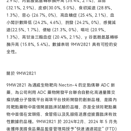
2.9%)，丙氨酸氨基轉移酶升高 (35.4%, 2.1%)，虛弱
(32.1%, 2.9%)，皮疹(30.0%, 5.0%)，食欲減退 (28.8%,
1.3%)，惡心 (26.7%, 0%)，高血糖症 (25.4%, 2.1%)，血
小闆計數降低 (24.2%, 4.6%)，脫發 (24.2%, 0%)，感覺減
退(22.5%, 1.7%)，便秘 (21.3%, 0%)，嘔吐 (20.9%,
1.3%)，高甘油三酯血症 (20.4%, 2.1%)，γ 谷氨酰氨基轉移
酶升高 (15.8%, 5.4%)。數據表明 9MW2821 具有可控的安
全性。
關於 9MW2821
9MW2821 為邁威生物靶向 Nectin-4 的定點偶聯 ADC 新
藥，為公司利用 ADC 藥物開發平台聯合自動化高通量雜交
瘤抗體分子發現平台兩項平台技術開發的創新品種，是國內
同靶點藥物中首個開展臨床試驗的品種，亦是全球同靶點藥
物中首個在宮頸癌、食管癌以及乳腺癌适應症披露臨床有效
性數據的品種。9MW2821 於 2024年2月、2024 年 5 月先
後獲得美國食品藥品監督管理局授予“快速通道認定” (FTD)