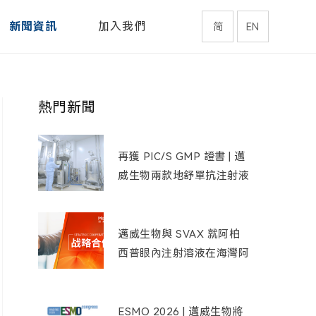
新聞資訊
加入我們
简
EN
熱門新聞
再獲 PIC/S GMP 證書 | 邁
威生物兩款地舒單抗注射液
通過巴西藥監機構 GMP 現
場檢查
邁威生物與 SVAX 就阿柏
西普眼內注射溶液在海灣阿
拉伯國家達成戰略合作
ESMO 2026 | 邁威生物將