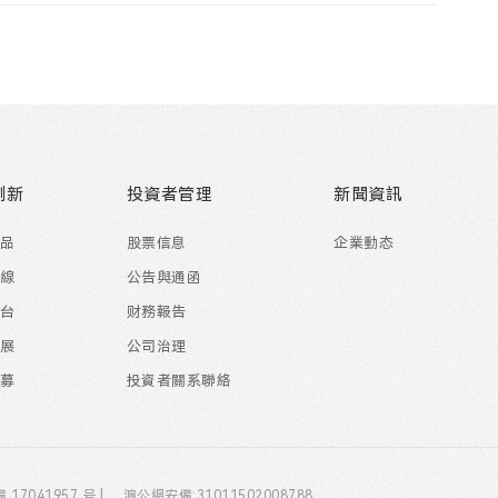
創新
投資者管理
新聞資訊
産品
股票信息
企業動态
管線
公告與通函
平台
财務報告
進展
公司治理
招募
投資者關系聯絡
備 17041957 号 |
滬公網安備:31011502008788