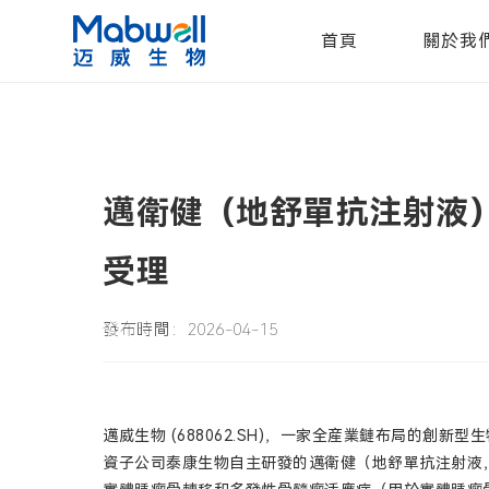
首頁
關於我
邁衛健（地舒單抗注射液）
受理
發布時間：2026-04-15
邁威生物 (688062.SH)，一家全産業鏈布局的創
資子公司泰康生物自主研發的邁衛健（地舒單抗注射液，