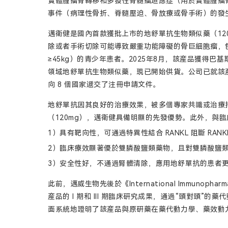
實體腫瘤骨轉移和多發性骨髓瘤适應症（用於實體腫瘤
事件（病理性骨折、脊髓壓迫、骨放療或骨手術）的發
邁衛健是國內首款獲批上市的地舒單抗生物類似藥（120m
除或者手術切除可能導致嚴重功能障礙的骨巨細胞瘤，包
≥45kg）的青少年患者。2025年8月，該産品獲得
領域地舒單抗生物類似藥，現已開始供貨。公司已就該産
向 8 個國家遞交了注冊申請文件。
地舒單抗因其良好的治療效果，被多個專家共識或治療
（120mg），邁衛健具備明顯的先發優勢。此外，與
1）具有靶向性，可通過特異性結合 RANKL 阻斷 RANK
2）臨床療效顯著優於雙膦酸鹽類藥物，且對雙膦酸鹽
3）安全性好，不通過腎髒清除，應用地舒單抗的患者
此前，邁威生物先後於《International Immunopha
産品的 I 期和 III 期臨床研究成果，通過“頭對頭
面系統地證明了該産品與原研藥在藥代動力學、藥效動