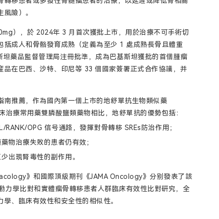
骨轉移患者或多發性骨髓瘤患者的治療，以延遲或降低骨相關
生風險）。
g），於 2024年 3 月首次獲批上市，用於治療不可手術切
括成人和骨骼發育成熟（定義為至少 1 處成熟長骨且體重
巴基斯坦藥品監督管理局注冊批準，成為巴基斯坦獲批的首個腫瘤
品在巴西、沙特、印尼等 33 個國家簽署正式合作協議，并
指南推薦，作為國內第一個上市的地舒單抗生物類似藥
臨床治療常用藥雙膦酸鹽類藥物相比，地舒單抗的優勢包括：
L/RANK/OPG 信号通路，發揮對骨轉移 SREs防治作用；
類藥物治療失敗的患者仍有效；
更少出現腎毒性的副作用。
rmacology》和國際頂級期刊《JAMA Oncology》分别發表了該
”的藥代動力學比對和實體瘤骨轉移患者人群臨床有效性比對研究，全
力學、臨床有效性和安全性的相似性。