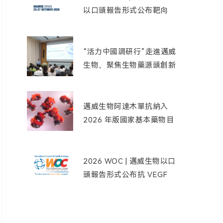
以口頭報告形式公布靶向
Nectin-4 ADC 創新藥
9MW2821 用於三陰性乳
腺癌患者的最新臨床數據
“活力中國調研行”走進邁威
生物，聚焦生物藥源頭創新
實踐
邁威生物阿達木單抗納入
2026 年版國家基本藥物目
錄
2026 WOC | 邁威生物以口
頭報告形式公布抗 VEGF
單抗創新藥 9MW0211 的
臨床研究結果