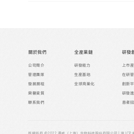
關於我們
全産業鏈
研發
公司簡介
研發能力
上市
管理團隊
生産基地
在研
發展曆程
全球商業化
創新
榮譽資質
研發
聯系我們
患者
版權所有 ©2022 邁威（上海）生物科技股份有限公司 |
滬 ICP 