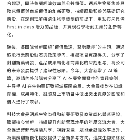
合體現，同時兼顧經濟效率與公共價值。邁威生物聚焦兼具
臨床價值與商業價值的創新研發，持續跟蹤和參與基礎研究
前沿，在深刻理解疾病生物學機制的前提下，重點布局具備
First in class 潛力的品種，并實現從學術到工業的創新轉
化。
随後，各團隊骨幹圍繞“價值致遠，聚勢賦能”的主題，通過
追蹤行業前沿動态與政策導向、複盤項目實踐得失，分享了
對創新藥研發、産品成果轉化和商業化的深刻思考，為公司
的未來發展提供了建設性思路。今年，大會新增了 AI 論
壇，邀請內外部講者分享了 AI 在藥物開發中的實踐案例，
并展望 AI 在生物藥研發領域廣闊前景。大會最後對在知識
産權、成果轉化、融資及上市項目中做出突出貢獻的團隊和
個人進行了表彰。
科技大會是邁威生物為推動新藥研發及商業轉化體系建設、
賦能核心骨幹，持續提升創新管理水平的年度交流大會。大
會促進跨部門經驗共享、視野互通，賦能全鏈條效率提升，
為業務創新優化提效提供了全新參考方向。邁威生物始終致