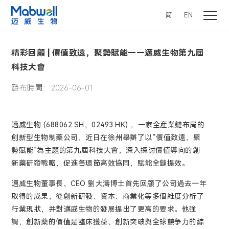
简
EN
精彩回顧 | 價值致遠，聚勢賦能——邁威生物第九屆
科技大會
發布時間：2026-06-01
邁威生物 (688062.SH，02493.HK) ，一家全産業鏈布局的
創新型生物制藥公司，近日在徐州舉辦了以“價值致遠，聚
勢賦能”為主題的第九屆科技大會，深入探讨價值導向的創
新藥研發戰略，促進各環節高效協同，賦能全鏈提效。
邁威生物董事長、CEO 劉大濤博士首先回顧了公司過去一年
取得的成果，從創新研發、資本、商業化等多個維度分析了
行業現狀，并對邁威生物的發展提出了更高的要求。他強
調，創新藥的價值是臨床獲益、創新突破與全球競争力的綜