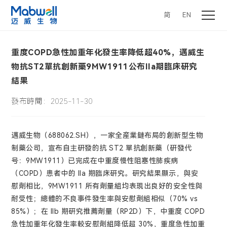
简
EN
重度COPD急性加重年化發生率降低超40%，邁威生
物抗ST2單抗創新藥9MW1911公布IIa期臨床研究
結果
發布時間：2025-11-30
邁威生物（688062.SH），一家全産業鏈布局的創新型生物
制藥公司，宣布自主研發的抗 ST2 單抗創新藥（研發代
号：9MW1911）已完成在中重度慢性阻塞性肺疾病
（COPD）患者中的 IIa 期臨床研究。研究結果顯示，與安
慰劑相比，9MW1911 所有劑量組均表現出良好的安全性與
耐受性；總體的不良事件發生率與安慰劑組相似（70% vs
85%）；在 IIb 期研究推薦劑量（RP2D）下，中重度 COPD
急性加重年化發生率較安慰劑組降低超 30%，重度急性加重