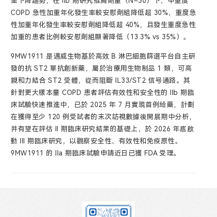
呈下降趨勢；在 IIb 期研究推薦劑量（N=30）下，中重度
COPD 急性加重年化發生率較安慰劑組降低超 30%，重度急
性加重年化發生率較安慰劑組降低超 40%，且發生重度急性
加重的患者比例較安慰劑組顯著降低（13.3% vs 35%）。
9MW1911 是邁威生物基於高效 B 淋巴細胞篩選平台自主研
發的抗 ST2 單抗創新藥，屬於治療用生物制品 1 類，可高
親和力結合 ST2 受體，從而阻斷 IL33/ST2 信号通路。其
針對更大樣本量 COPD 患者評估有效性和安全性的 IIb 期臨
床試驗快速推進中，已於 2025 年 7 月實現首例給藥，計劃
在獲得至少 120 例受試者的末次訪視數據後開展期中分析，
并有望在評估 II 期臨床研究結果的基礎上，於 2026 年底啟
動 III 期臨床研究，以觀察安全性、有效性和免疫原性。
9MW1911 的 IIa 期臨床試驗申請近日已獲 FDA 受理。