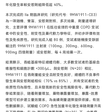
年化發生率較安慰劑組降低超 40%。
本次完成的 IIa 期臨床研究（研究代号：9MW1911-C03）
為一項随機、雙盲、安慰劑對照、多次給藥、劑量遞增研
究，主要評價 9MW1911 在既往吸煙的中重度 COPD 受試
者中的安全性、耐受性及藥代動力學特征，并初步評價有效
性及免疫原性。研究完成入組 80 例，受試者随機接受靜脈
輸注的 9MW1911 注射液（100mg、300mg、600mg、
900mg 四個劑量）或安慰劑，每 4 周給藥一次。
結果顯示，各組基線特征總體均衡，大多數受試者的基線血
嗜酸性粒細胞計數 <300/μL。與安慰劑（N=20）相比，
9MW1911 在各劑量組安全且耐受性良好，總體的不良事件
發生率與安慰劑組相似（70% vs 85%），所有受試者的免
疫原性均為陰性，且未發現新的安全性風險信号。藥代動力
學結果提示，随着劑量增加，藥物暴露量增加，暴露-效應
模型可初步建立量效關系，為後續劑量選擇提供依據。有效
性數據顯示，試驗組 COPD 急性加重年化發生率随劑量升高