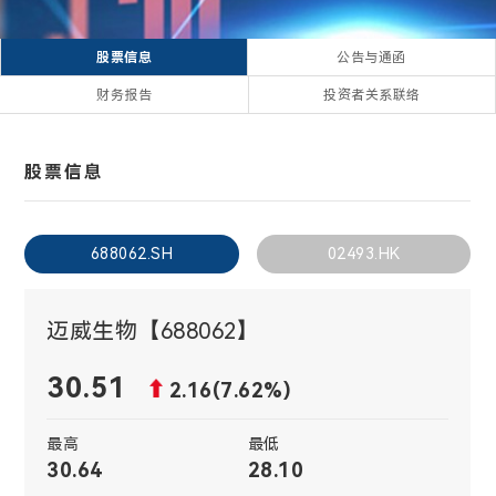
股票信息
公告与通函
财务报告
投资者关系联络
股票信息
688062.SH
02493.HK
迈威生物【688062】
30.51
2.16(7.62%)
公告与通函
财务报告
投资者关系联络
A股
A股
最高
最低
30.64
28.10
电话: