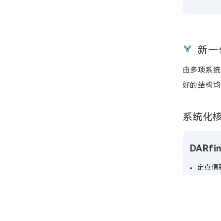
新一
由多项系统
好的结构均
系统化
DARfi
定点偶
增加药
性