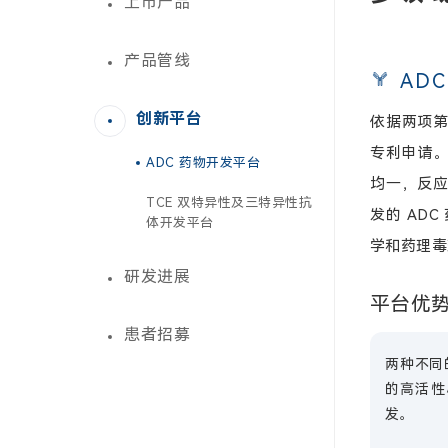
上市产品
产品管线
AD
创新平台
依据两项
专利申请。
ADC 药物开发平台
均一，反
TCE 双特异性及三特异性抗
发的 AD
体开发平台
学和药理毒
研发进展
平台优
患者招募
两种不同
的高活性
发。