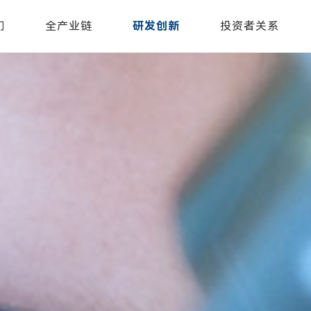
们
全产业链
研发创新
投资者关系