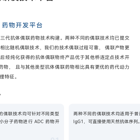
C 药物开发平台
第三代抗体偶联药物技术构建。两种不同的偶联技术均已提交
相比随机偶联技术，我们的技术偶联过程可靠， 偶联产物更
应后经纯化获得的抗体偶联物终产品优于其他桥连定点技术开
C 药物， 且与其他类型抗体偶联药物相比具有更优的药代动力
理特征。
势
的偶联技术均可针对不同类型
两种不同的偶联技术均适用于普
小分子药物进行 ADC 药物开
IgG1，可直接使用天然抗体序列