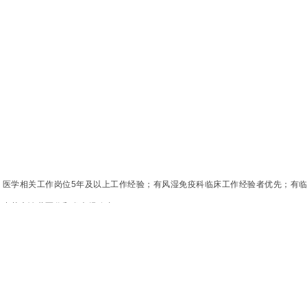
，医学相关工作岗位5年及以上工作经验；有风湿免疫科临床工作经验者优先；有
有中英文论著写作和发表经验者。
的网络信息获取能力。
于担当，有专业、严谨的科学态度。