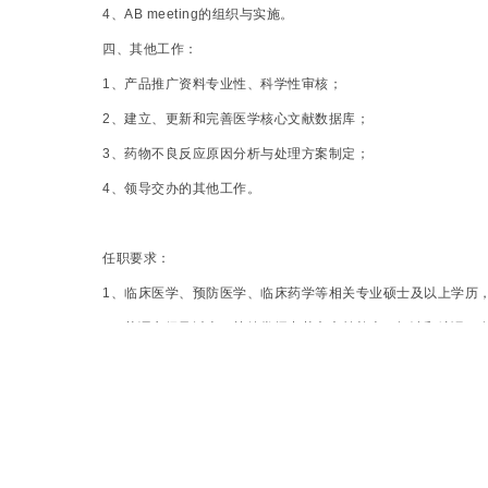
4
、AB meeting的组织与实施。
四、其他工作：
1
、产品推广资料专业性、科学性审核；
2
、建立、更新和完善医学核心文献数据库；
3
、药物不良反应原因分析与处理方案制定；
4
、领导交办的其他工作。
任职要求：
1
、临床医学、预防医学、临床药学等相关专业硕士及以上学历
2
、英语六级及以上，熟练掌握中英文文献检索、阅读和编译，
3
、良好的沟通和表达能力，学习能力强。
4
、很强的医学信息分析和整合能力，熟练应用办公软件，很强
5
、有较强的抗压能力和执行能力，具备良好的团队合作精神。
6
、责任心强，工作积极主动、耐心细致，能自主完成工作，勇