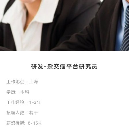
研发-杂交瘤平台研究员
工作地点 : 上海
学历: 本科
工作经验 : 1-3年
招聘人数 : 若干
薪资待遇: 8-15K