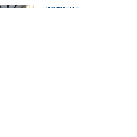
2022年02月11日
助力发展，加速前行│市经信委领导莅临
2022年01月18日
喜讯 | 迈威生物正式在上交所科创板挂牌
上一页
1
2