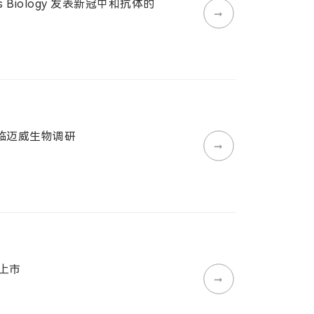
s Biology 发表新冠中和抗体的
➞
莅临迈威生物调研
➞
上市
➞