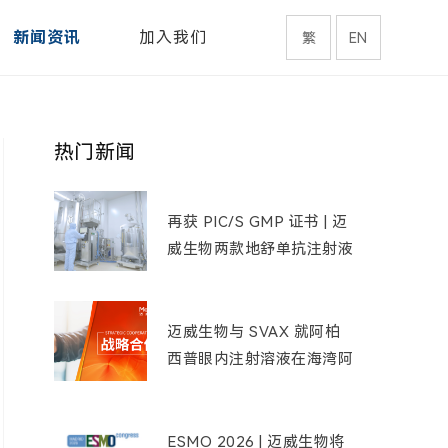
新闻资讯
加入我们
繁
EN
热门新闻
再获 PIC/S GMP 证书 | 迈
威生物两款地舒单抗注射液
通过巴西药监机构 GMP 现
场检查
迈威生物与 SVAX 就阿柏
西普眼内注射溶液在海湾阿
拉伯国家达成战略合作
ESMO 2026 | 迈威生物将