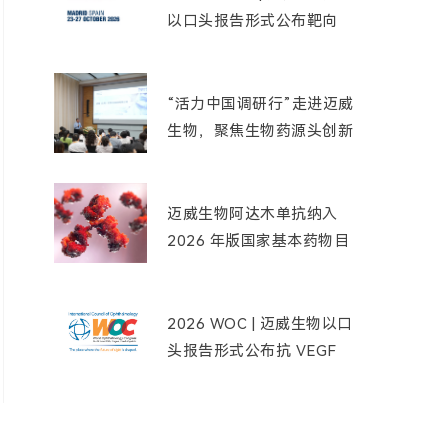
以口头报告形式公布靶向
Nectin-4 ADC 创新药
9MW2821 用于三阴性乳
腺癌患者的最新临床数据
“活力中国调研行”走进迈威
生物，聚焦生物药源头创新
实践
迈威生物阿达木单抗纳入
2026 年版国家基本药物目
录
2026 WOC | 迈威生物以口
头报告形式公布抗 VEGF
单抗创新药 9MW0211 的
临床研究结果