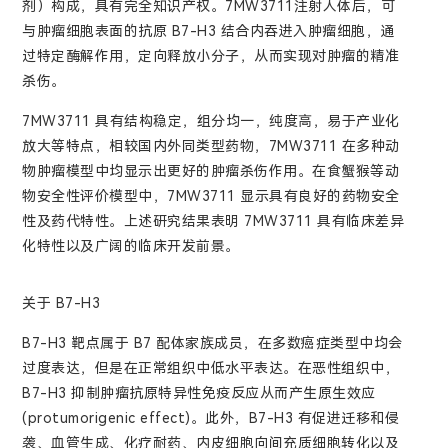
剂）构成，具有完全知识产权。7MW3711注射人体后，可
与肿瘤细胞表面的抗原 B7-H3 结合内吞进入肿瘤细胞，通
过特定酶解作用，定向释放小分子，从而实现对肿瘤的精准
杀伤。
7MW3711 具有结构稳定，组分均一，纯度高，易于产业化
放大等特点，相较国内外同类型药物，7MW3711 在多种动
物肿瘤模型中均显示出更好的肿瘤杀伤作用。在食蟹猴等动
物安全性评价模型中，7MW3711 显示具有良好的药物安全
性及药代特性。上述研究结果表明 7MW3711 具有临床差异
化特性以及广阔的临床开发前景。
关于 B7-H3
B7-H3 靶点属于 B7 配体家族成员，在多数癌症类型中均会
过度表达，但是在正常组织中低水平表达。在恶性组织中，
B7-H3 抑制肿瘤抗原特异性免疫反应从而产生原生效应
(protumorigenic effect)。此外，B7-H3 有促进迁移和侵
袭、血管生成、化疗耐药、内皮细胞向间充质细胞转化以及