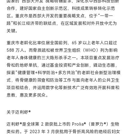
国家的“西部大开发”战略明确要求，深化东中西部科技创新
合作，建好国家自主创新示范区、科技成果转移转化示范
区。重庆市是西部大开发的重要战略支点，位于“一带一
路”和长江经济带的联结点，在区域发展和对外开放中尤为
关键。
重庆市老龄化比率位居全国前列，65 岁以上老年人口超过
588 万人。而骨质疏松被世界卫生组织（WHO）列为影响
老年人身体健康的三大隐形杀手之一。本项目重点发展治疗
骨松的地舒单抗，通过基金投资和产业创新，撬动生态圈，
探索“健康管理+科学防治+多方共治”的老龄社会新型治理模
式，将骨健康的筛查和防治等工作与面向老年人的公共卫生
项目相结合，并运用数字化等新技术广泛有效地开展科普和
患教，惠及更多民众。
关于迈利舒®
迈利舒®是全球第 2 款获批上市的 Prolia®（普罗力®）生物
类似药。于 2023 年 3 月获批用于骨折高风险的绝经后妇女