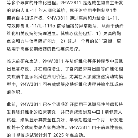
等多个器官的纤维化进程。9MW3811 是迈威生物自主研发
的靶向人 IL-11 的人源化单抗，属于治疗用生物制品1类，
拥有自主知识产权。9MW3811 通过高亲和力结合 IL-11，
有效抑制 IL-11/IL-11Rα 信号通路的异常激活，从而干预纤
维化相关疾病的病理进展。其核心优势包括：1）更高的靶
点亲和力与信号阻断能力；2）超过一个月的长半衰期，更
适用于需要长期给药的慢性疾病治疗。
临床前研究表明，9MW3811 在肺纤维化等多种模型中展现
出显著疗效，并在瘢痕增生、子宫内膜异常出血等纤维化相
关疾病中显示出潜在应用价值。尤其在人源瘢痕疙瘩动物模
型中，9MW3811 可有效缓解皮肤纤维化进程并缩小既成瘢
痕体积。
此前，9MW3811 已在全球获准开展用于晚期恶性肿瘤和特
发性肺纤维化的临床研究，并已完成澳洲及中国 I 期健康人
试验，结果显示其安全性良好、半衰期超过一个月，研发进
度处于全球同类靶点领先地位。9MW3811 用于病理性瘢痕
的 II 期临床试验计划于 2025 年底启动。