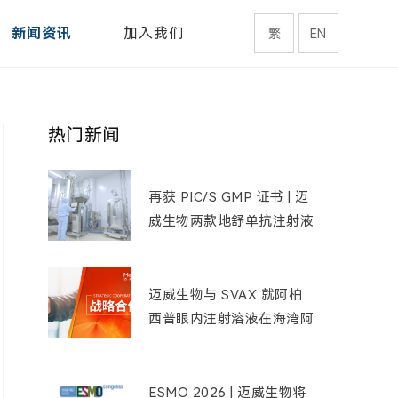
新闻资讯
加入我们
繁
EN
热门新闻
再获 PIC/S GMP 证书 | 迈
威生物两款地舒单抗注射液
通过巴西药监机构 GMP 现
场检查
迈威生物与 SVAX 就阿柏
西普眼内注射溶液在海湾阿
拉伯国家达成战略合作
ESMO 2026 | 迈威生物将