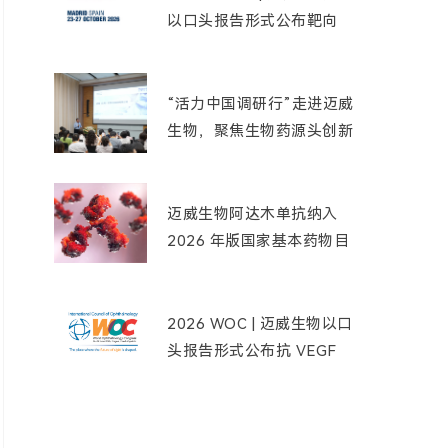
以口头报告形式公布靶向
Nectin-4 ADC 创新药
9MW2821 用于三阴性乳
腺癌患者的最新临床数据
“活力中国调研行”走进迈威
生物，聚焦生物药源头创新
实践
迈威生物阿达木单抗纳入
2026 年版国家基本药物目
录
2026 WOC | 迈威生物以口
头报告形式公布抗 VEGF
单抗创新药 9MW0211 的
临床研究结果